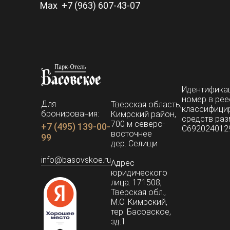
Max +7 (963) 607-43-07
Идентифика
номер в рее
Для
Тверская область,
классифици
бронирования:
Кимрский район,
средств ра
700 м северо-
+7 (495) 139-00-
С692024012
восточнее
99
дер. Селищи
info@basovskoe.ru
Адрес
юридического
лица: 171508,
Тверская обл.,
М.О. Кимрский,
тер. Басовское,
зд.1