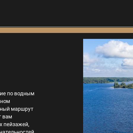
вие по водным
ьном
нный маршрут
т вам
х пейзажей,
ечательностей