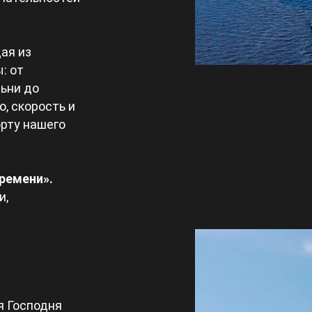
ая из
: от
ьни до
, скорость и
орту нашего
ремени».
и,
я Господня