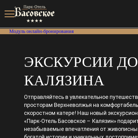
Модуль онлайн-бронирования
ЭКСКУРСИИ ДО
КАЛЯЗИНА
Отправляйтесь в увлекательное путешест
просторам Верхневолжья на комфортабел
скоростном катере! Наш новый экскурсио
«Парк-Отель Басовское – Калязин» подари
незабываемые впечатления от живописны
богатой истории и уникальных достоприм