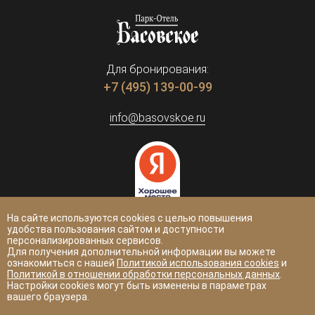
Для бронирования:
+7 (495) 139-00-99
info@basovskoe.ru
На сайте используются cookies с целью повышения
удобства пользования сайтом и доступности
Тверская область, Кимрский район,
персонализированных сервисов.
Для получения дополнительной информации вы можете
700 м северо-восточнее дер. Селищи
ознакомиться с нашей
Политикой использования cookies
и
Политикой в отношении обработки персональных данных
.
Адрес юридического лица: 171508, Тверская обл., М.О.
Настройки cookies могут быть изменены в параметрах
Кимрский, тер. Басовское, зд.1
вашего браузера.